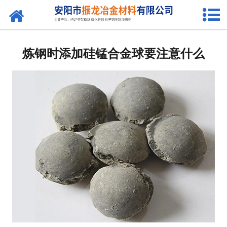
网站首页
关于我们
炼钢时添加硅锰合金球要注意什么
产品中心
新闻中心
联系我们