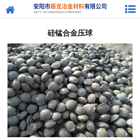
网站首页
发热剂
硅锰合金压球
保温剂
硅锰合金球
硅碳球
快干剂
粒子钢压饼
炮泥混合料
炮泥添加剂