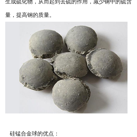
生成硫化物，从而起到去硫的作用，减少钢中的硫含
量，提高钢的质量。
硅锰合金球的优点：