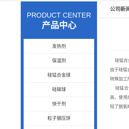
公司新
PRODUCT CENTER
产品中心
发热剂
硅锰合金
保温剂
由于硅锰
硅锰合金球
特殊加工
硅锰合金
硅碳球
高，使用
快干剂
短了脱氧
粒子钢压饼