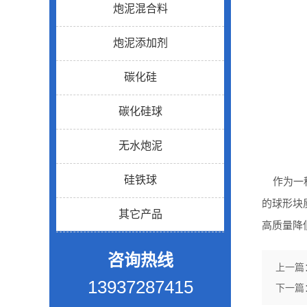
炮泥混合料
炮泥添加剂
碳化硅
碳化硅球
无水炮泥
硅铁球
作为一种
的球形块
其它产品
高质量降
咨询热线
上一篇
13937287415
下一篇