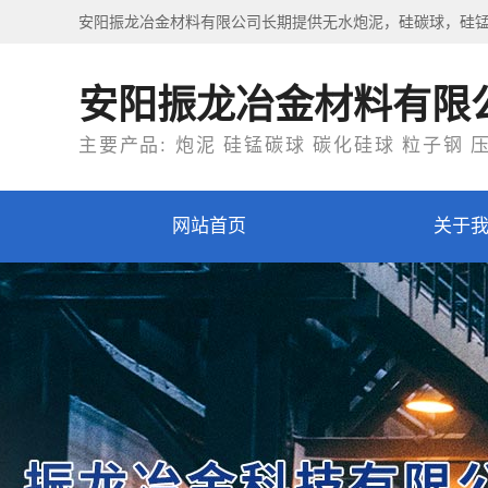
安阳振龙冶金材料有限公司长期提供无水炮泥，硅碳球，硅
安阳振龙冶金材料有限
主要产品: 炮泥 硅锰碳球 碳化硅球 粒子钢 
网站首页
关于