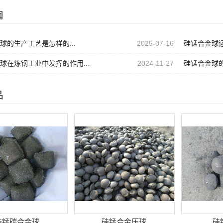
闻
球的生产工艺是怎样的...
2025-07-16
硅锰合金球运
球在炼钢工业中发挥的作用...
2024-11-27
硅锰合金球的
品
硅锰碳合金球
硅锰合金压球
硅