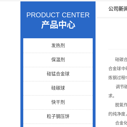
公司新
PRODUCT CENTER
产品中心
发热剂
硅碳合金
保温剂
合金球中
硅锰合金球
炼钢过程
调节碳含
硅碳球
求。
快干剂
脱氧作用
的纯净度
粒子钢压饼
合金化：