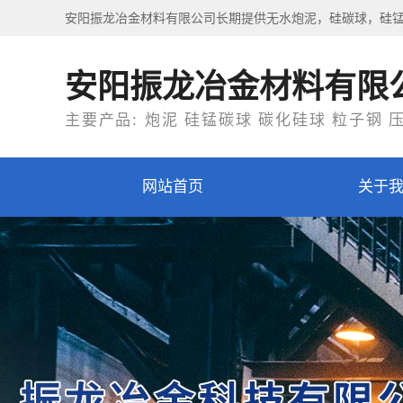
安阳振龙冶金材料有限公司长期提供无水炮泥，硅碳球，硅
安阳振龙冶金材料有限
主要产品: 炮泥 硅锰碳球 碳化硅球 粒子钢 
网站首页
关于