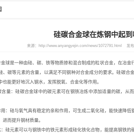
闻
硅碳合金球在炼钢中起到
来源：
http://www.anyangyejin.com/news/1072791.html
发布
球是一种由硅、碳、铁等物质掺和混合制成的粒状合金，在冶金行
硅、碳等元素的含量，以满足不同钢种对合金成分的要求。硅碳合
中也能更好地沉入钢水，发挥脱氧、合金化等作用。
量：硅碳合金球中的碳元素可在钢铁冶炼中添加适量的碳，从而
：硅与氧气具有稳定的亲和作用，可生成二氧化硅，能快速降低钢
，进而提升钢材质量。
硅元素可以与钢铁中的铁元素形成硅化铁化合物，能提高钢铁的硬