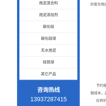
炮泥混合料
的氧化物
炮泥添加剂
碳化硅
碳化硅球
无水炮泥
硅铁球
其它产品
节约能源
咨询热线
钢成本，
13937287415
在转炉炼