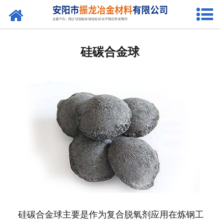
网站首页
发热剂
硅碳合金球
保温剂
硅锰合金球
硅碳球
快干剂
粒子钢压饼
炮泥混合料
炮泥添加剂
硅碳合金球主要是作为复合脱氧剂应用在炼钢工