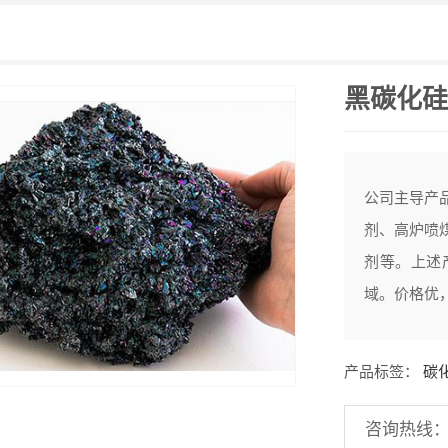
黑碳化硅
公司主导产
剂、高炉喷
剂等。上述
域。价格优
产品标签：
碳
咨询热线：13