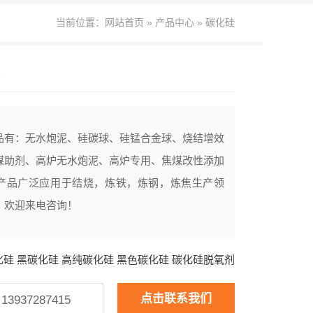
当前位置：
网站首页
»
产品中心
»
碳化硅
品有：无水炮泥、硅碳球、硅锰合金球、烧结增效
煤助剂、高炉无水炮泥、高炉专用、焦煤改性添加
产品广泛应用于结烧，炼铁，炼钢，炼焦生产领
，欢迎来电咨询！
化硅
黑碳化硅
高纯碳化硅
黑色碳化硅
碳化硅脱氧剂
点击联系我们
937287415