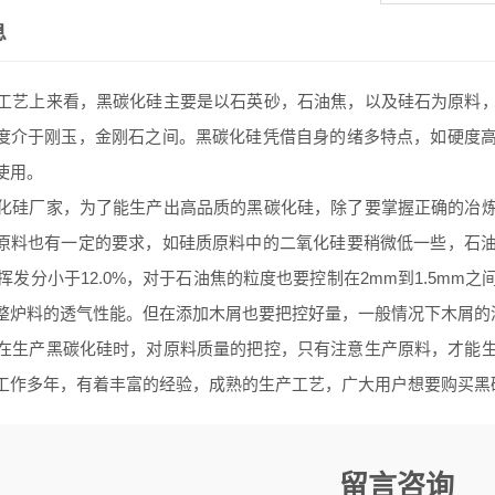
息
艺上来看，黑碳化硅主要是以石英砂，石油焦，以及硅石为原料，
度介于刚玉，金刚石之间。黑碳化硅凭借自身的绪多特点，如硬度
使用。
硅厂家，为了能生产出高品质的黑碳化硅，除了要掌握正确的冶炼
原料也有一定的要求，如硅质原料中的二氧化硅要稍微低一些，石
%，挥发分小于12.0%，对于石油焦的粒度也要控制在2mm到1.5m
整炉料的透气性能。但在添加木屑也要把控好量，一般情况下木屑的添
生产黑碳化硅时，对原料质量的把控，只有注意生产原料，才能生
工作多年，有着丰富的经验，成熟的生产工艺，广大用户想要购买黑
留言咨询