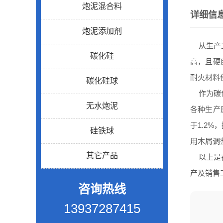
炮泥混合料
详细信
炮泥添加剂
从生产工
碳化硅
高，且硬
耐火材料
碳化硅球
作为碳化
无水炮泥
各种生产
于1.2
硅铁球
用木屑调
其它产品
以上是在
产及销售
咨询热线
13937287415