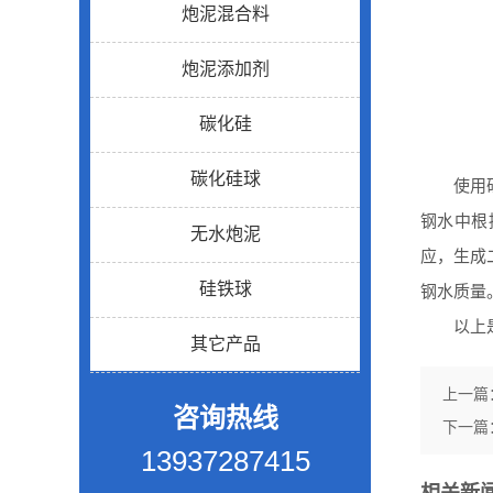
炮泥混合料
炮泥添加剂
碳化硅
碳化硅球
使用硅碳
钢水中根
无水炮泥
应，生成
硅铁球
钢水质量
以上是小
其它产品
上一篇
咨询热线
下一篇
13937287415