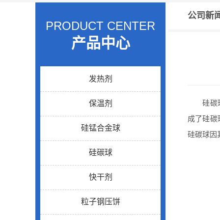
公司新
PRODUCT CENTER
产品中心
发热剂
硅碳球主
保温剂
成了硅碳
硅锰合金球
硅碳球因
硅碳球
快干剂
粒子钢压饼