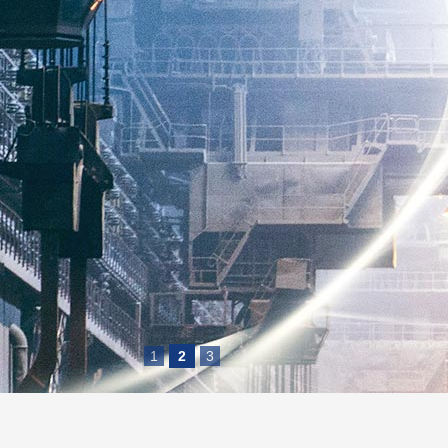
1
2
3