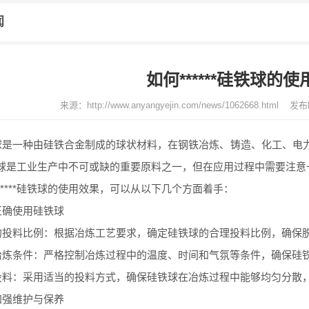
闻
如何******硅铁球的
来源：
http://www.anyangyejin.com/news/1062668.html
发布时
一种由硅铁合金制成的球状材料，在钢铁冶炼、铸造、化工、电力
球是工业生产中不可或缺的重要原料之一，但在应用过程中需要注意
****硅铁球的使用效果，可以从以下几个方面着手：
确使用硅铁球
料比例：根据冶炼工艺要求，确定硅铁球的合理投料比例，确保
条件：严格控制冶炼过程中的温度、时间和气氛等条件，确保硅铁
：采用适当的投料方式，确保硅铁球在冶炼过程中能够均匀分散，
强维护与保养