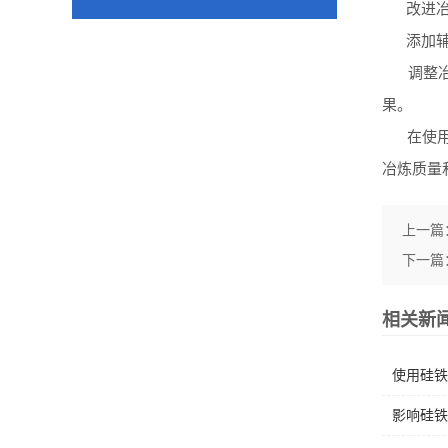
改进冶炼
添加辅助
调整冶炼
果。
在使用硅
冶炼质量
上一篇
下一篇
相关新
使用硅铁
影响硅铁