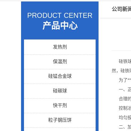
公司新
PRODUCT CENTER
产品中心
发热剂
硅铁球是
保温剂
然，硅铁
硅锰合金球
为了**
一、正
硅碳球
合理的投
快干剂
控制冶炼
均匀投料
粒子钢压饼
二、加