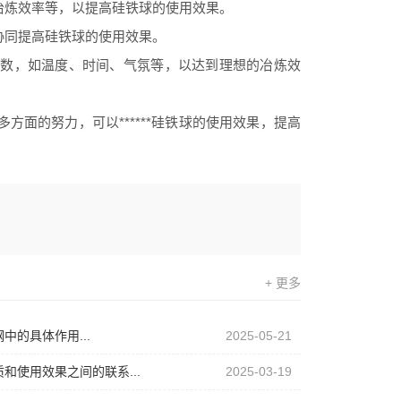
炼效率等，以提高硅铁球的使用效果。
同提高硅铁球的使用效果。
数，如温度、时间、气氛等，以达到理想的冶炼效
的努力，可以******硅铁球的使用效果，提高
+ 更多
中的具体作用...
2025-05-21
和使用效果之间的联系...
2025-03-19