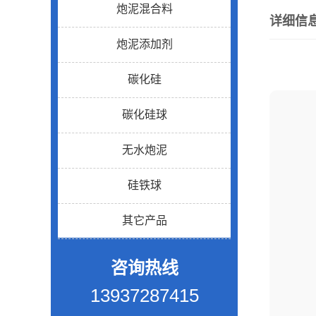
炮泥混合料
详细信
炮泥添加剂
碳化硅
碳化硅球
无水炮泥
硅铁球
其它产品
咨询热线
13937287415