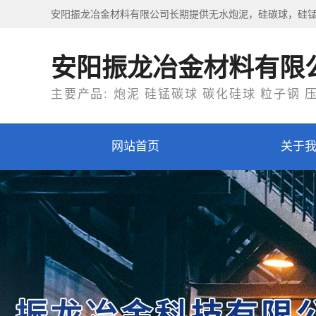
安阳振龙冶金材料有限公司长期提供无水炮泥，硅碳球，硅
安阳振龙冶金材料有限
主要产品: 炮泥 硅锰碳球 碳化硅球 粒子钢 
网站首页
关于