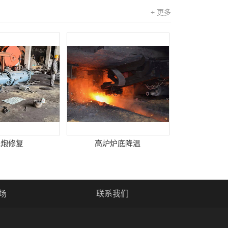
+ 更多
泥炮修复
高炉炉底降温
场
联系我们