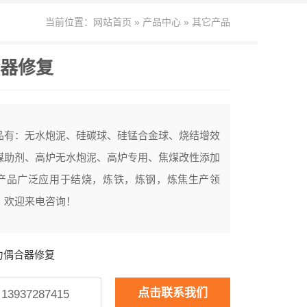
当前位置：
网站首页
»
产品中心
»
其它产品
器修复
品有：无水炮泥、硅碳球、硅锰合金球、烧结增效
煤助剂、高炉无水炮泥、高炉专用、焦煤改性添加
产品广泛应用于结烧，炼铁，炼钢，炼焦生产领
，欢迎来电咨询！
力偶合器修复
点击联系我们
937287415