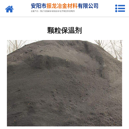
网站首页
发热剂
颗粒保温剂
保温剂
硅锰合金球
硅碳球
快干剂
粒子钢压饼
炮泥混合料
炮泥添加剂