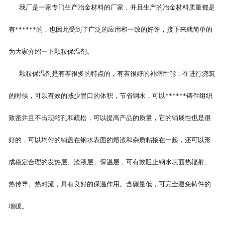
我厂是一家专门生产冶金材料的厂家，并且生产的冶金材料质量都是
碳化硅
有******的，也因此受到了广泛的应用和一致的好评，接下来就简单的
碳化硅球
为大家介绍一下颗粒保温剂。
无水炮泥
颗粒保温剂是有着很多的特点的，有着很好的补缩性能，在进行浇筑
硅铁球
的时候，可以有效的减少冒口的体积，节省钢水，可以******铸件组织
致密并且不出现缩孔和疏松，可以提高产品的质量，它的铺展性也是很
其它产品
好的，可以均匀的铺盖在钢水表面的熔渣和杂质粘接在一起，还可以形
成稳定合理的发热层、渣液层、保温层，可有效阻止钢水表面热辐射、
热传导、热对流，具有良好的保温作用。含碳量低，可完全避免铸件的
增碳。